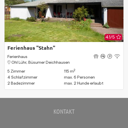
4.1/5
Ferienhaus "Stahn"
Ferienhaus
Ohl Lühr, Büsumer Deichhausen
2
5
Zimmer
115 m
4
Schlafzimmer
max.
6
Personen
2
Badezimmer
max.
2
Hunde erlaubt
KONTAKT