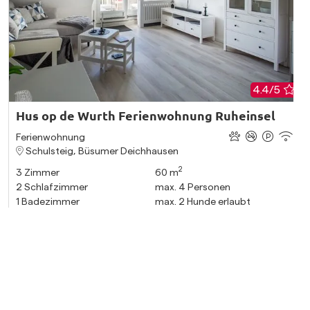
4.4/5
Hus op de Wurth Ferienwohnung Ruheinsel
Ferienwohnung
Schulsteig, Büsumer Deichhausen
2
3
Zimmer
60 m
2
Schlafzimmer
max.
4
Personen
1
Badezimmer
max.
2
Hunde erlaubt
Alle Unterkünfte anzeigen