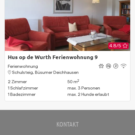
4.8/5
Hus op de Wurth Ferienwohnung 9
Ferienwohnung
Schulsteig, Büsumer Deichhausen
2
2
Zimmer
50 m
1
Schlafzimmer
max.
3
Personen
1
Badezimmer
max.
2
Hunde erlaubt
KONTAKT