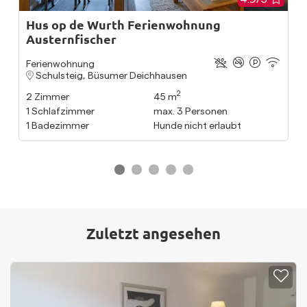
Hus op de Wurth Ferienwohnung
Austernfischer
Ferienwohnung
Schulsteig, Büsumer Deichhausen
2
2
Zimmer
45 m
1
Schlafzimmer
max.
3
Personen
1
Badezimmer
Hunde nicht erlaubt
Zuletzt angesehen